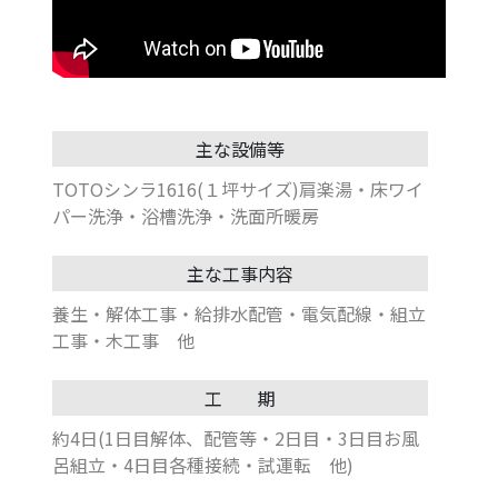
主な設備等
TOTOシンラ1616(１坪サイズ)肩楽湯・床ワイ
パー洗浄・浴槽洗浄・洗面所暖房
主な工事内容
養生・解体工事・給排水配管・電気配線・組立
工事・木工事 他
工 期
約4日(1日目解体、配管等・2日目・3日目お風
呂組立・4日目各種接続・試運転 他)