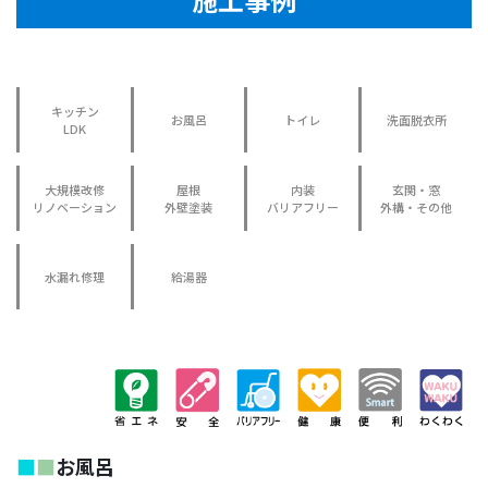
キッチン
お風呂
トイレ
洗面脱衣所
LDK
大規模改修
屋根
内装
玄関・窓
リノベーション
外壁塗装
バリアフリー
外構・その他
水漏れ修理
給湯器
■
■
お風呂